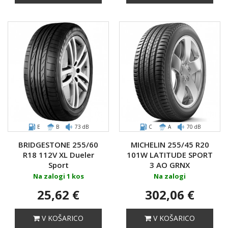
E
B
73 dB
C
A
70 dB
BRIDGESTONE 255/60
MICHELIN 255/45 R20
R18 112V XL Dueler
101W LATITUDE SPORT
Sport
3 AO GRNX
Na zalogi 1 kos
Na zalogi
25,62 €
302,06 €
V KOŠARICO
V KOŠARICO