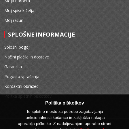
Moja naročila
Moj spisek želja
Moj račun
SPLOŠNE INFORMACIJE
Splošni pogoji
Načini plačila in dostave
Garancija
Pogosta vprašanja
Kontaktni obrazec
Politka spletnih piškotkov
Politika piškotkov
To spletno mesto za potrebe zagotavljanja
funkcionalnosti košarice in zaključka nakupa
uporablja piškotke. Z nadaljevanjem uporabe strani