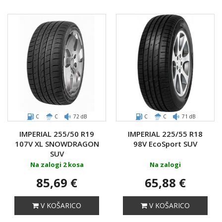
C
C
72 dB
C
C
71 dB
IMPERIAL 255/50 R19
IMPERIAL 225/55 R18
107V XL SNOWDRAGON
98V EcoSport SUV
SUV
Na zalogi 2 kosa
Na zalogi
85,69 €
65,88 €
V KOŠARICO
V KOŠARICO