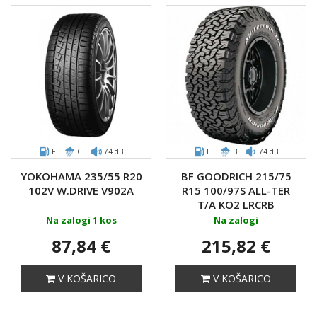
F
C
74 dB
E
B
74 dB
YOKOHAMA 235/55 R20
BF GOODRICH 215/75
102V W.DRIVE V902A
R15 100/97S ALL-TER
T/A KO2 LRCRB
Na zalogi 1 kos
Na zalogi
87,84 €
215,82 €
V KOŠARICO
V KOŠARICO