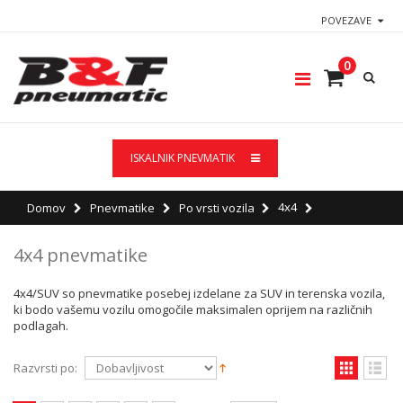
POVEZAVE
0
ISKALNIK PNEVMATIK
4x4
Domov
Pnevmatike
Po vrsti vozila
4x4 pnevmatike
4x4/SUV so pnevmatike posebej izdelane za SUV in terenska vozila,
ki bodo vašemu vozilu omogočile maksimalen oprijem na različnih
podlagah.
Razvrsti po: