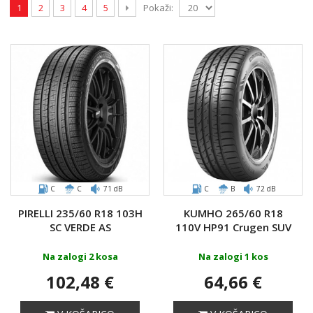
Pokaži:
1
2
3
4
5
C
C
71 dB
C
B
72 dB
PIRELLI 235/60 R18 103H
KUMHO 265/60 R18
SC VERDE AS
110V HP91 Crugen SUV
Na zalogi 2 kosa
Na zalogi 1 kos
102,48 €
64,66 €