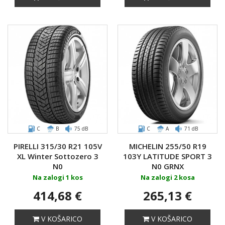
C
B
75 dB
C
A
71 dB
PIRELLI 315/30 R21 105V
MICHELIN 255/50 R19
XL Winter Sottozero 3
103Y LATITUDE SPORT 3
N0
N0 GRNX
Na zalogi 1 kos
Na zalogi 2 kosa
414,68 €
265,13 €
V KOŠARICO
V KOŠARICO