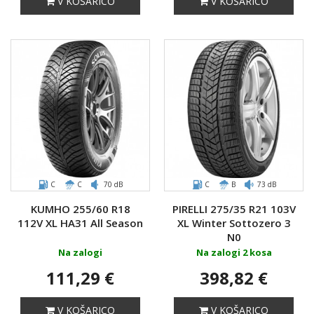
V KOŠARICO
V KOŠARICO
C
C
70 dB
C
B
73 dB
KUMHO 255/60 R18
PIRELLI 275/35 R21 103V
112V XL HA31 All Season
XL Winter Sottozero 3
N0
Na zalogi
Na zalogi 2 kosa
111,29 €
398,82 €
V KOŠARICO
V KOŠARICO