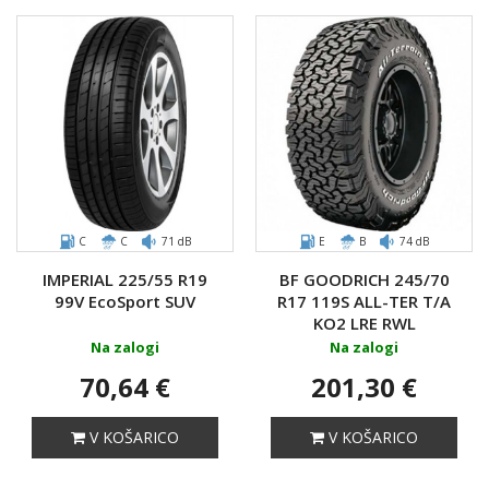
C
C
71 dB
E
B
74 dB
IMPERIAL 225/55 R19
BF GOODRICH 245/70
99V EcoSport SUV
R17 119S ALL-TER T/A
KO2 LRE RWL
Na zalogi
Na zalogi
70,64 €
201,30 €
V KOŠARICO
V KOŠARICO