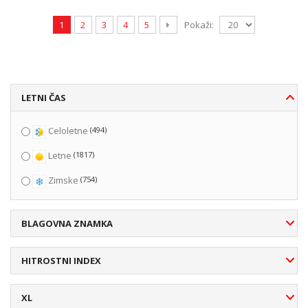
Pokaži:
1
2
3
4
5
LETNI ČAS
(494)
Celoletne
(1817)
Letne
(754)
Zimske
BLAGOVNA ZNAMKA
HITROSTNI INDEX
XL