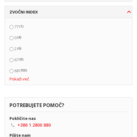
ZVOČNI INDEX
(1)
77
(4)
0
(6)
2
(9)
67
(100)
68
Pokaži več
(321)
69
(447)
70
(704)
71
POTREBUJETE POMOČ?
(917)
72
Pokličite nas
+386 1 2800 880
(360)
73
Pišite nam
(73)
74