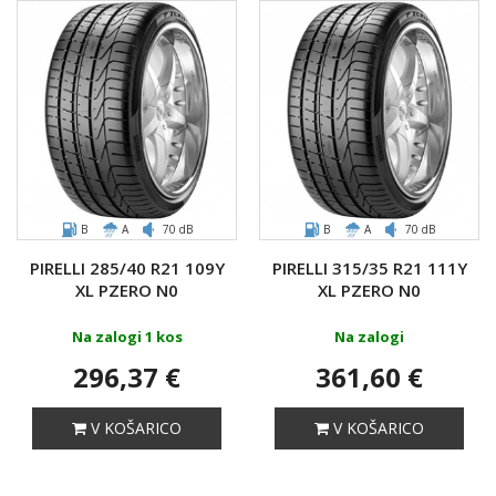
B
A
70 dB
B
A
70 dB
PIRELLI 285/40 R21 109Y
PIRELLI 315/35 R21 111Y
XL PZERO N0
XL PZERO N0
Na zalogi 1 kos
Na zalogi
296,37 €
361,60 €
V KOŠARICO
V KOŠARICO