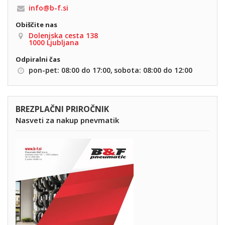
info@b-f.si
(103)
75
Obiščite nas
Dolenjska cesta 138
(6)
76
1000 Ljubljana
Odpiralni čas
pon-pet: 08:00 do 17:00,
sobota: 08:00 do 12:00
BREZPLAČNI PRIROČNIK
Nasveti za nakup pnevmatik