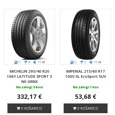
C
A
71 dB
C
C
71 dB
MICHELIN 295/40 R20
IMPERIAL 215/60 R17
106Y LATITUDE SPORT 3
100V XL EcoSport SUV
N0 GRNX
Na zalogi 3 kosi
Na zalogi 1 kos
332,17 €
53,68 €
V KOŠARICO
V KOŠARICO