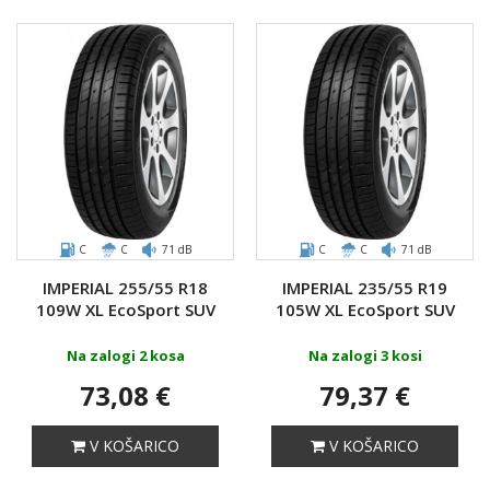
C
C
71 dB
C
C
71 dB
IMPERIAL 255/55 R18
IMPERIAL 235/55 R19
109W XL EcoSport SUV
105W XL EcoSport SUV
Na zalogi 2 kosa
Na zalogi 3 kosi
73,08 €
79,37 €
V KOŠARICO
V KOŠARICO