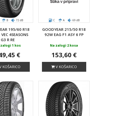
B
72 dB
C
A
69 dB
AR 195/60 R18
GOODYEAR 215/50 R18
L VEC 4SEASONS
92W EAG F1 ASY 6 FP
G3 R RE
zalogi 1 kos
Na zalogi 2 kosa
49,45 €
153,60 €
V KOŠARICO
V KOŠARICO