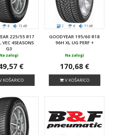
B
72 dB
C
B
71 dB
AR 225/55 R17
GOODYEAR 195/60 R18
L VEC 4SEASONS
96H XL UG PERF +
G3
Na zalogi
Na zalogi
49,57 €
170,68 €
V KOŠARICO
V KOŠARICO