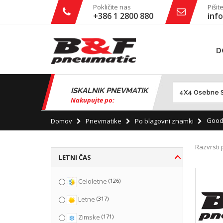
Pokličite nas
Pišit
+386 1 2800 880
info
D
ISKALNIK PNEVMATIK
Nakupujte po:
Good
Domov
Pnevmatike
Po blagovni znamki
Razvrsti 
LETNI ČAS
(126)
Celoletne
(317)
Letne
(171)
Zimske