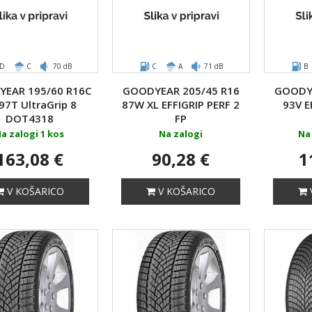
D
C
70 dB
C
A
71 dB
B
EAR 195/60 R16C
GOODYEAR 205/45 R16
GOODYE
97T UltraGrip 8
87W XL EFFIGRIP PERF 2
93V E
DOT4318
FP
a zalogi 1 kos
Na zalogi
Na 
163,08 €
90,28 €
1
V KOŠARICO
V KOŠARICO