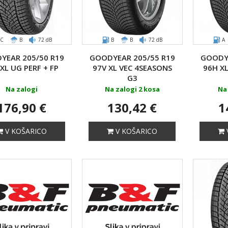
C
B
72 dB
B
B
72 dB
A
YEAR 205/50 R19
GOODYEAR 205/55 R19
GOODYE
 XL UG PERF + FP
97V XL VEC 4SEASONS
96H X
G3
Na zalogi
Na zalogi 2 kosa
Na 
176,90 €
130,42 €
1
V KOŠARICO
V KOŠARICO