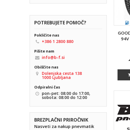
72
(44)
73
(4)
74
POTREBUJETE POMOČ?
(3)
75
GOOD
Pokličite nas
94V
+386 1 2800 880
Pišite nam
info@b-f.si
Obiščite nas
Dolenjska cesta 138
1000 Ljubljana
Odpiralni čas
pon-pet: 08:00 do 17:00,
sobota: 08:00 do 12:00
BREZPLAČNI PRIROČNIK
Nasveti za nakup pnevmatik