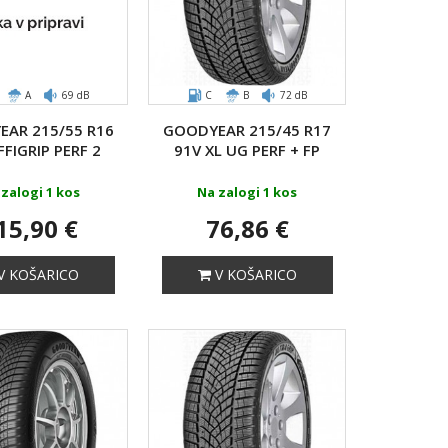
A
69 dB
C
B
72 dB
AR 215/55 R16
GOODYEAR 215/45 R17
FFIGRIP PERF 2
91V XL UG PERF + FP
zalogi 1 kos
Na zalogi 1 kos
15,90 €
76,86 €
V KOŠARICO
V KOŠARICO