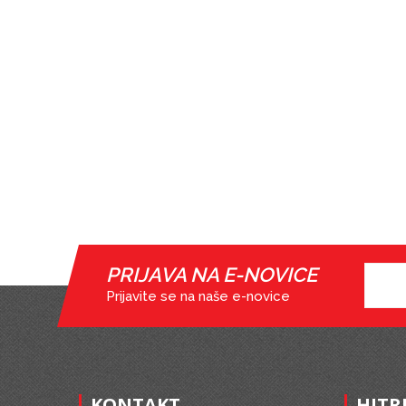
PRIJAVA NA E-NOVICE
Prijavite se na naše e-novice
KONTAKT
HITR