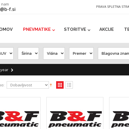
e nam
PRAVA SPLETNA STR
@b-f.si
OMOV
PNEVMATIKE
STORITVE
AKCIJE
T
year
po: