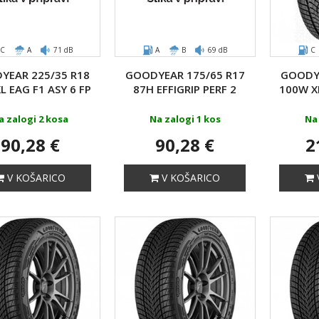
C
A
71 dB
A
B
69 dB
C
YEAR 225/35 R18
GOODYEAR 175/65 R17
GOODYE
L EAG F1 ASY 6 FP
87H EFFIGRIP PERF 2
100W XL
a zalogi 2 kosa
Na zalogi 1 kos
Na 
90,28 €
90,28 €
2
V KOŠARICO
V KOŠARICO