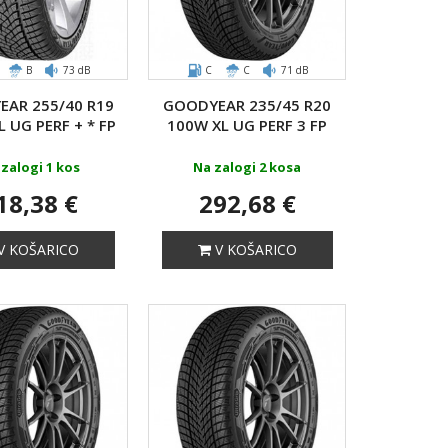
B
73 dB
C
C
71 dB
AR 255/40 R19
GOODYEAR 235/45 R20
 UG PERF + * FP
100W XL UG PERF 3 FP
zalogi 1 kos
Na zalogi 2 kosa
18,38 €
292,68 €
V KOŠARICO
V KOŠARICO