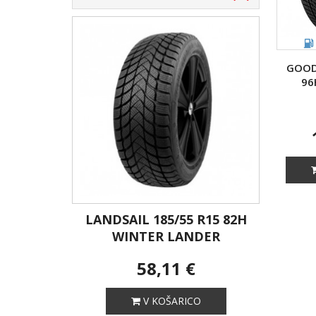
GOOD
96
/65 R15
LANDSAIL 185/55 R15 82H
ANZA
WINTER LANDER
58,11 €
V KOŠARICO