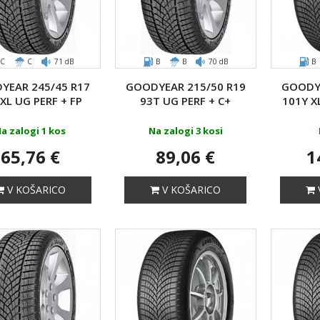
C
C
71 dB
B
B
70 dB
B
YEAR 245/45 R17
GOODYEAR 215/50 R19
GOODYE
 XL UG PERF + FP
93T UG PERF + C+
101Y X
a zalogi 1 kos
Na zalogi 3 kosi
65,76 €
89,06 €
1
V KOŠARICO
V KOŠARICO