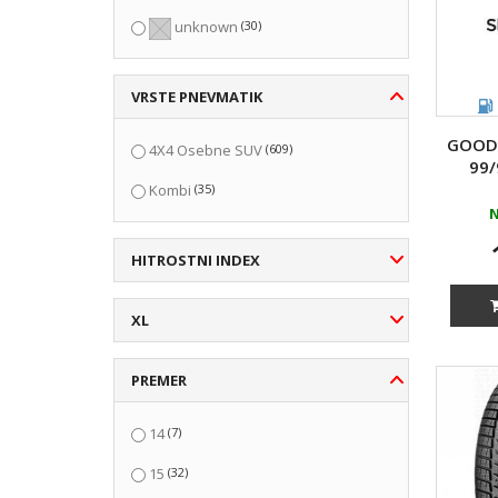
(30)
unknown
VRSTE PNEVMATIK
GOODY
(609)
4X4 Osebne SUV
99/
(35)
Kombi
N
HITROSTNI INDEX
XL
PREMER
(7)
14
(32)
15