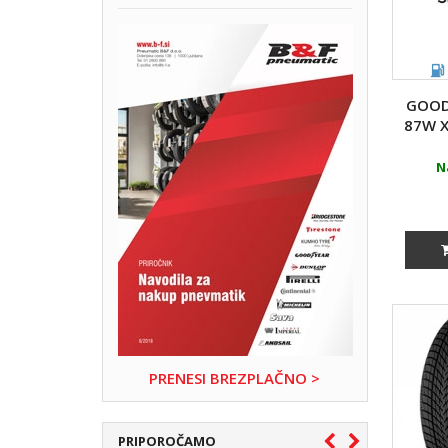
GOOD
87W X
N
PRENESI BREZPLAČNO >
PRIPOROČAMO