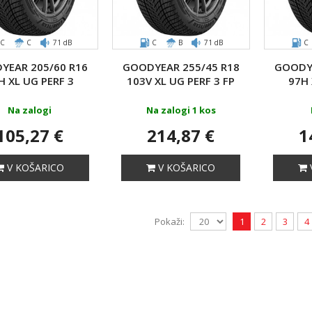
C
C
71 dB
C
B
71 dB
C
YEAR 205/60 R16
GOODYEAR 255/45 R18
GOODYE
H XL UG PERF 3
103V XL UG PERF 3 FP
97H 
Na zalogi
Na zalogi 1 kos
105,27 €
214,87 €
1
V KOŠARICO
V KOŠARICO
Pokaži:
1
2
3
4