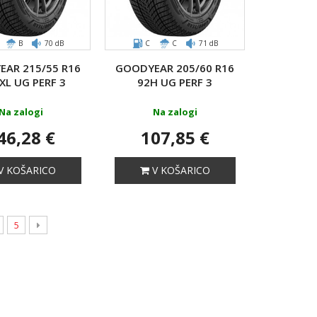
B
70 dB
C
C
71 dB
AR 215/55 R16
GOODYEAR 205/60 R16
XL UG PERF 3
92H UG PERF 3
Na zalogi
Na zalogi
46,28 €
107,85 €
V KOŠARICO
V KOŠARICO
5