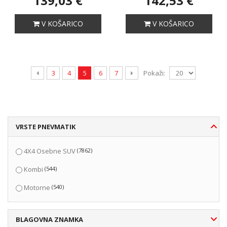
139,03 €
142,53 €
V KOŠARICO
V KOŠARICO
Pokaži:
3
4
5
6
7
VRSTE PNEVMATIK
(7862)
4X4 Osebne SUV
(544)
Kombi
(540)
Motorne
BLAGOVNA ZNAMKA