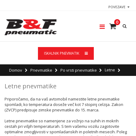
POVEZAVE
0
ISKALNIK PNEVMATIK
Letne
Domov
Pnevmatike
Po vrsti pnevmatike
Letne pnevmatike
Priporočamo, da na vaš avtomobil namestite letne pnevmatike
spomladi, ko temperatura doseže več kot 7 stopinj celzija. Zakon
(ZVCP) predpisuje zimske pnevmatike do 15. marca.
Letne pnevmatike so namenjene za vožnjo na suhih in mokrih
cestah pri višjih temperaturah. S tem vašemu vozilu zagotovite
optimalne zmogljivosti v spomladanskih in poletnih mesecih. Poleg