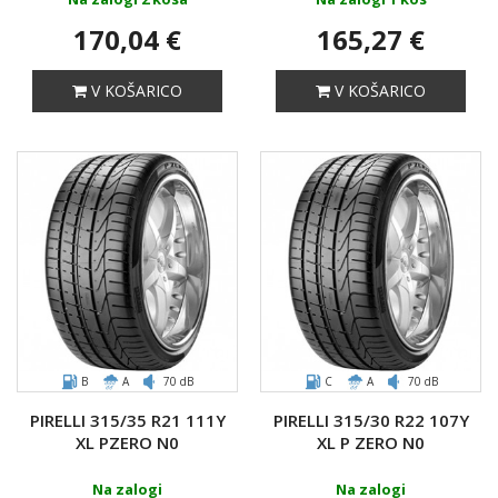
170,04 €
165,27 €
V KOŠARICO
V KOŠARICO
B
A
70 dB
C
A
70 dB
PIRELLI 315/35 R21 111Y
PIRELLI 315/30 R22 107Y
XL PZERO N0
XL P ZERO N0
Na zalogi
Na zalogi