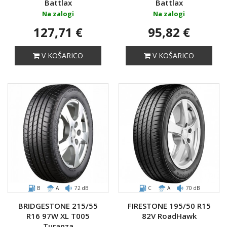
Battlax
Battlax
Na zalogi
Na zalogi
127,71 €
95,82 €
V KOŠARICO
V KOŠARICO
B
A
72 dB
C
A
70 dB
BRIDGESTONE 215/55
FIRESTONE 195/50 R15
R16 97W XL T005
82V RoadHawk
Turanza