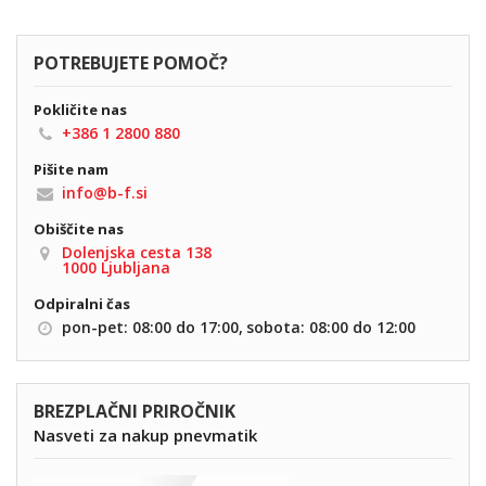
(82)
67
(493)
68
POTREBUJETE POMOČ?
(1292)
69
Pokličite nas
+386 1 2800 880
(2)
7
Pišite nam
(1809)
70
info@b-f.si
(1850)
71
Obiščite nas
Dolenjska cesta 138
(1938)
72
1000 Ljubljana
(600)
73
Odpiralni čas
pon-pet: 08:00 do 17:00,
sobota: 08:00 do 12:00
(106)
74
(151)
75
(6)
BREZPLAČNI PRIROČNIK
76
Nasveti za nakup pnevmatik