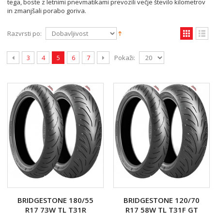
tega, boste z letnimi pnevmatikami prevozili večje število kilometrov
in zmanjšali porabo goriva.
Razvrsti po:
Pokaži:
3
4
5
6
7
BRIDGESTONE 180/55
BRIDGESTONE 120/70
R17 73W TL T31R
R17 58W TL T31F GT