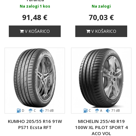
Na zalogi 1 kos
Na zalogi
91,48 €
70,03 €
V KOŠARICO
V KOŠARICO
D
C
71 dB
C
A
71 dB
KUMHO 205/55 R16 91W
MICHELIN 255/40 R19
PS71 Ecsta RFT
100W XL PILOT SPORT 4
ACO VOL