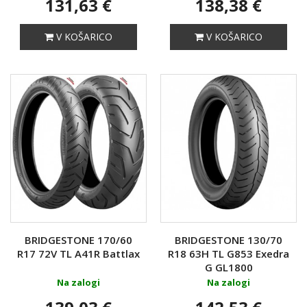
131,63 €
138,38 €
V KOŠARICO
V KOŠARICO
BRIDGESTONE 170/60
BRIDGESTONE 130/70
R17 72V TL A41R Battlax
R18 63H TL G853 Exedra
G GL1800
Na zalogi
Na zalogi