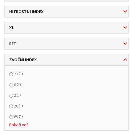
HITROSTNI INDEX
XL
RFT
ZVOČNI INDEX
(1)
77
(48)
0
(3)
2
(1)
20
(1)
65
Pokaži več
(5)
66