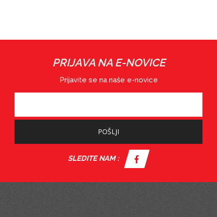
PRIJAVA NA E-NOVICE
Prijavite se na naše e-novice
POŠLJI
SLEDITE NAM :