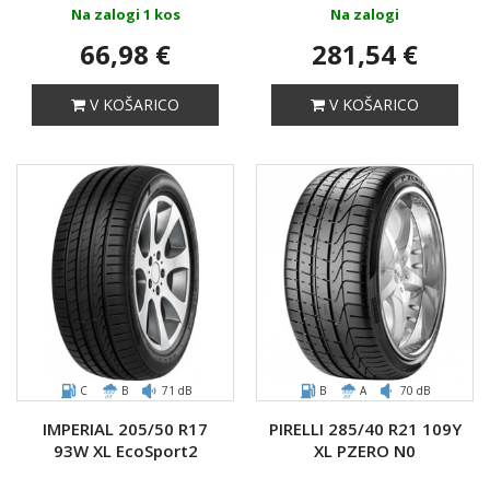
Na zalogi 1 kos
Na zalogi
66,98 €
281,54 €
V KOŠARICO
V KOŠARICO
C
B
71 dB
B
A
70 dB
IMPERIAL 205/50 R17
PIRELLI 285/40 R21 109Y
93W XL EcoSport2
XL PZERO N0