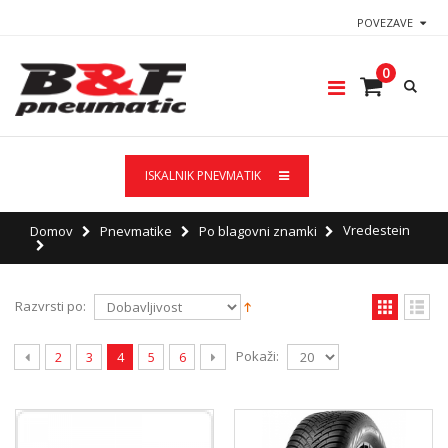
POVEZAVE
0
ISKALNIK PNEVMATIK
Vredestein
Domov
Pnevmatike
Po blagovni znamki
Razvrsti po:
Pokaži:
2
3
4
5
6