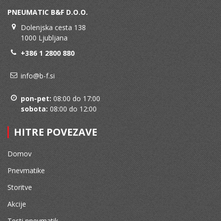
PNEUMATIC B&F D.O.O.
Dolenjska cesta 138
1000 Ljubljana
+386 1 2800 880
info@b-f.si
pon-pet:
08:00 do 17:00
sobota:
08:00 do 12:00
HITRE POVEZAVE
Domov
Pnevmatike
Storitve
Akcije
Testi pnevmatik