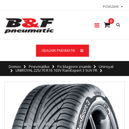
POVEZAVE
0
ISKALNIK PNEVMATIK
Domov
Pnevmatike
Po blagovni znamki
Uniroyal
UNIROYAL 225/70 R16 103V RainExpert 3 SUV FR