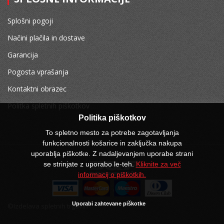
Splošni pogoji
Načini plačila in dostave
Garancija
Pogosta vprašanja
Kontaktni obrazec
Politka spletnih piškotkov
Politika piškotkov
To spletno mesto za potrebe zagotavljanja
funkcionalnosti košarice in zaključka nakupa
uporablja piškotke. Z nadaljevanjem uporabe strani
se strinjate z uporabo le-teh.
Kliknite za več
informacij o piškotkih.
Uporabi zahtevane piškotke
©Izdelava spletnih trgovin