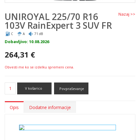
UNIROYAL 225/70 R16
Nazaj >>
103V RainExpert 3 SUV FR
C
A
71 dB
Dobavljivo: 10.08.2026
264,31 €
Obvesti me ko se izdelku spremeni cena.
V košarico
Povpraševanje
Opis
Dodatne informacije