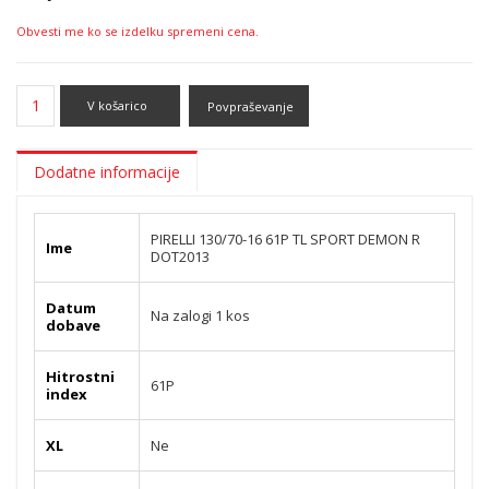
Obvesti me ko se izdelku spremeni cena.
V košarico
Povpraševanje
Dodatne informacije
PIRELLI 130/70-16 61P TL SPORT DEMON R
Ime
DOT2013
Datum
Na zalogi 1 kos
dobave
Hitrostni
61P
index
XL
Ne