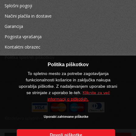
Splošni pogoji
Načini plačila in dostave
Garancija
Pogosta vprašanja
Kontaktni obrazec
Politka spletnih piškotkov
Politika piškotkov
To spletno mesto za potrebe zagotavljanja
funkcionalnosti košarice in zaključka nakupa
uporablja piškotke. Z nadaljevanjem uporabe strani
se strinjate z uporabo le-teh.
Kliknite za več
informacij o piškotkih.
Uporabi zahtevane piškotke
©Izdelava spletnih trgovin
Dovoli piškotke