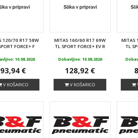
S 120/70 R17 58W
MITAS 160/60 R17 69W
MITAS 
SPORT FORCE+ F
TL SPORT FORCE+ EV R
TL S
vljivo: 10.08.2026
Dobavljivo: 10.08.2026
Dobavl
93,94 €
128,92 €
8
V KOŠARICO
V KOŠARICO