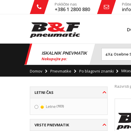
Pokličite nas
Pišit
+386 1 2800 880
info
D
ISKALNIK PNEVMATIK
Nakupujte po:
Mita
Domov
Pnevmatike
Po blagovni znamki
Razvrsti 
LETNI ČAS
(103)
Letne
VRSTE PNEVMATIK