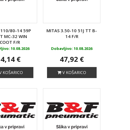
 110/80-14 59P
MITAS 3.50-10 51J TT B-
T MC-32 WIN
14 F/R
COOT F/R
jivo: 10.08.2026
Dobavljivo: 10.08.2026
4,14 €
47,92 €
V KOŠARICO
V KOŠARICO