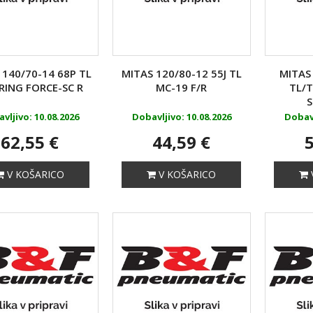
 140/70-14 68P TL
MITAS 120/80-12 55J TL
MITAS
ING FORCE-SC R
MC-19 F/R
TL/T
S
vljivo: 10.08.2026
Dobavljivo: 10.08.2026
Dobavl
62,55 €
44,59 €
5
V KOŠARICO
V KOŠARICO