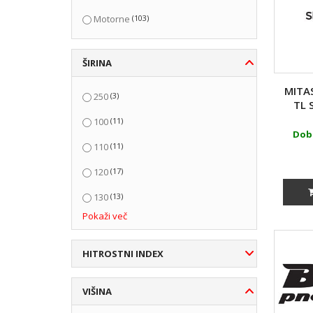
(103)
Motorne
ŠIRINA
MITA
(3)
250
TL 
(11)
100
Doba
(11)
110
(17)
120
(13)
130
Pokaži več
(10)
140
(4)
150
HITROSTNI INDEX
(3)
160
VIŠINA
(1)
70