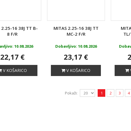
 2.25-16 38J TT B-
MITAS 2.25-16 38J TT
MITA
8 F/R
MC-2 F/R
TL/
vljivo: 10.08.2026
Dobavljivo: 10.08.2026
Dobavl
22,17 €
23,17 €
2
V KOŠARICO
V KOŠARICO
Pokaži:
1
2
3
4