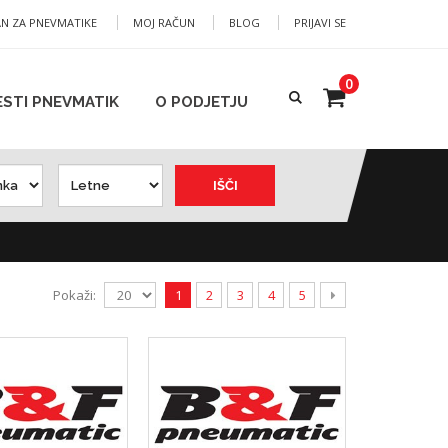
AN ZA PNEVMATIKE
MOJ RAČUN
BLOG
PRIJAVI SE
0
ESTI PNEVMATIK
O PODJETJU
IŠČI
Pokaži:
1
2
3
4
5