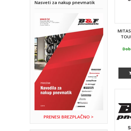
Nasveti za nakup pnevmatik
MITAS
TOUR
Doba
PRENESI BREZPLAČNO >