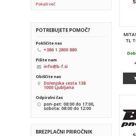
Pokaži več
(12)
16
(34)
17
(2)
18
POTREBUJETE POMOČ?
MITA
(4)
19
TL T
Pokličite nas
+386 1 2800 880
(1)
21
Doba
Pišite nam
(1)
11
info@b-f.si
(2)
8
Obiščite nas
Dolenjska cesta 138
1000 Ljubljana
Odpiralni čas
pon-pet: 08:00 do 17:00,
sobota: 08:00 do 12:00
BREZPLAČNI PRIROČNIK