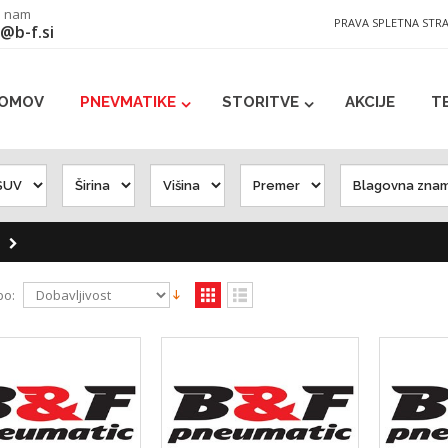
e nam
PRAVA SPLETNA STR
@b-f.si
OMOV
PNEVMATIKE
STORITVE
AKCIJE
T
s
po: