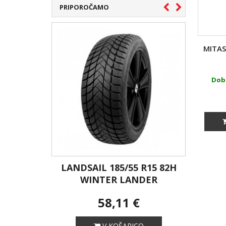
PRIPOROČAMO
MITAS
Doba
/65 R15
LANDSAIL 185/55 R15 82H
ANZA
WINTER LANDER
58,11 €
V KOŠARICO