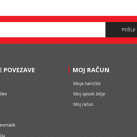
POŠLJI
E POVEZAVE
MOJ RAČUN
Moja naročila
ike
Moj spisek želja
Moj račun
nevmatik
tju