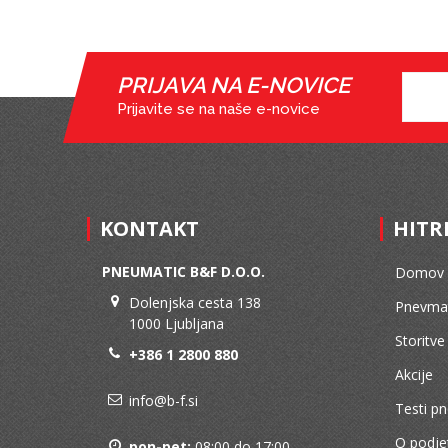
PRIJAVA NA E-NOVICE
Prijavite se na naše e-novice
KONTAKT
HITR
PNEUMATIC B&F D.O.O.
Domov
Dolenjska cesta 138
Pnevmat
1000 Ljubljana
Storitve
+386 1 2800 880
Akcije
info@b-f.si
Testi p
O podje
pon-pet:
08:00 do 17:00