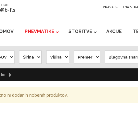
e nam
PRAVA SPLETNA STR
@b-f.si
OMOV
PNEVMATIKE
STORITVE
AKCIJE
T
dor
tno ni dodanih nobenih produktov.