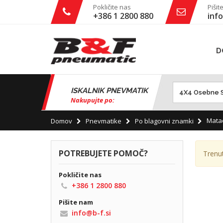
Pokličite nas
Pišit
+386 1 2800 880
info
D
ISKALNIK PNEVMATIK
Nakupujte po:
Mata
Domov
Pnevmatike
Po blagovni znamki
POTREBUJETE POMOČ?
Trenu
Pokličite nas
+386 1 2800 880
Pišite nam
info@b-f.si