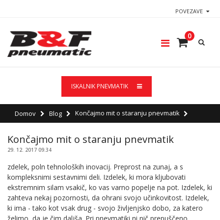
POVEZAVE
0
ISKALNIK PNEVMATIK
Končajmo mit o staranju pnevmatik
Domov
Blog
Končajmo mit o staranju pnevmatik
29. 12. 2017 09.34
zdelek, poln tehnoloških inovacij. Preprost na zunaj, a s
kompleksnimi sestavnimi deli. Izdelek, ki mora kljubovati
ekstremnim silam vsakič, ko vas varno popelje na pot. Izdelek, ki
zahteva nekaj pozornosti, da ohrani svojo učinkovitost. Izdelek,
ki ima - tako kot vsak drug - svojo življenjsko dobo, za katero
želimo, da je čim daljša. Pri pnevmatiki ni nič prepuščeno