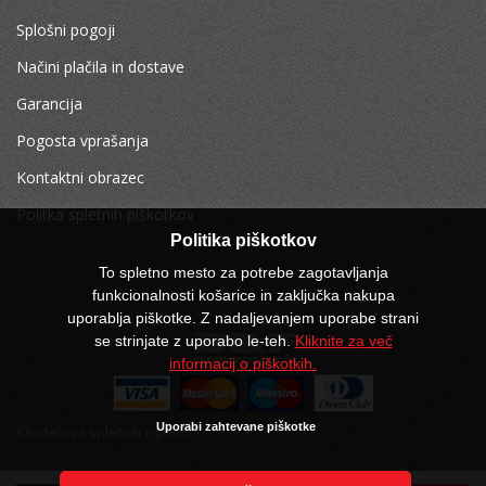
Splošni pogoji
Načini plačila in dostave
Garancija
Pogosta vprašanja
Kontaktni obrazec
Politka spletnih piškotkov
Politika piškotkov
To spletno mesto za potrebe zagotavljanja
funkcionalnosti košarice in zaključka nakupa
uporablja piškotke. Z nadaljevanjem uporabe strani
se strinjate z uporabo le-teh.
Kliknite za več
informacij o piškotkih.
Uporabi zahtevane piškotke
©Izdelava spletnih trgovin