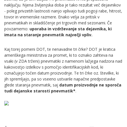
naključju. Njena življenjska doba je tako rezultat več dejavnikov
- poleg privzetih lastnosti nanjo vplivajo tudi pogoji rabe, hitrost,
tovor in vremenske razmere. Enako velja za pritisk v
pnevmatikah in skladiščenje pri trgovcih med sezonami. Če
povzamemo:
uporaba in vzdrževanje sta dejavnika, ki
imata na staranje pnevmatik največji vpliv.
Kaj torej pomeni DOT, te nenavadne tri črke? DOT je kratica
ameriškega ministrstva za promet, ki to oznako zahteva na
vsaki (v ZDA trženi) pnevmatiki z namenom lažjega nadzora nad
kakovostjo izdelkov s pomočjo identifikacijskih kod, ki
označujejo točen datum proizvodnje. Te tri črke oz. številke, ki
jih spremljajo, pa so vseeno ustvarile napačne predpostavke
glede staranja pnevmatik, saj
datum proizvodnje ne sporoča
tudi dejanske starosti pnevmatik*
.