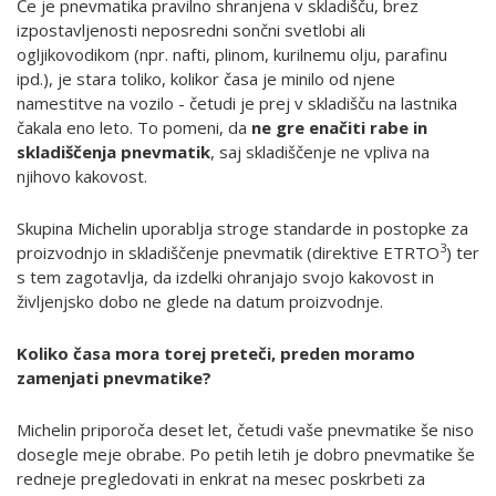
Če je pnevmatika pravilno shranjena v skladišču, brez
izpostavljenosti neposredni sončni svetlobi ali
ogljikovodikom (npr. nafti, plinom, kurilnemu olju, parafinu
ipd.), je stara toliko, kolikor časa je minilo od njene
namestitve na vozilo - četudi je prej v skladišču na lastnika
čakala eno leto. To pomeni, da
ne gre enačiti rabe in
skladiščenja pnevmatik
, saj skladiščenje ne vpliva na
njihovo kakovost.
Skupina Michelin uporablja stroge standarde in postopke za
3
proizvodnjo in skladiščenje pnevmatik (direktive ETRTO
) ter
s tem zagotavlja, da izdelki ohranjajo svojo kakovost in
življenjsko dobo ne glede na datum proizvodnje.
Koliko časa mora torej preteči, preden moramo
zamenjati pnevmatike?
Michelin priporoča deset let, četudi vaše pnevmatike še niso
dosegle meje obrabe. Po petih letih je dobro pnevmatike še
redneje pregledovati in enkrat na mesec poskrbeti za