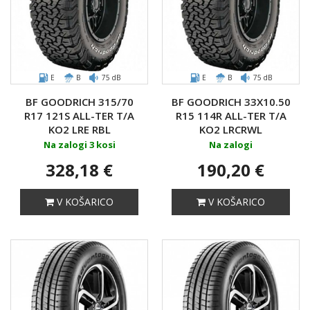
E
B
75 dB
E
B
75 dB
BF GOODRICH 315/70
BF GOODRICH 33X10.50
R17 121S ALL-TER T/A
R15 114R ALL-TER T/A
KO2 LRE RBL
KO2 LRCRWL
Na zalogi 3 kosi
Na zalogi
328,18 €
190,20 €
V KOŠARICO
V KOŠARICO