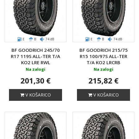
E
B
74 dB
E
B
74 dB
BF GOODRICH 245/70
BF GOODRICH 215/75
R17 119S ALL-TER T/A
R15 100/97S ALL-TER
KO2 LRE RWL
T/A KO2 LRCRB
Na zalogi
Na zalogi
201,30 €
215,82 €
V KOŠARICO
V KOŠARICO