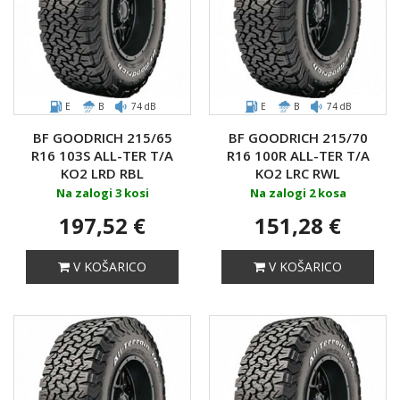
E
B
74 dB
E
B
74 dB
BF GOODRICH 215/65
BF GOODRICH 215/70
R16 103S ALL-TER T/A
R16 100R ALL-TER T/A
KO2 LRD RBL
KO2 LRC RWL
Na zalogi 3 kosi
Na zalogi 2 kosa
197,52 €
151,28 €
V KOŠARICO
V KOŠARICO