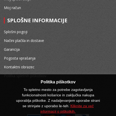
Moj račun
SPLOŠNE INFORMACIJE
Splošni pogoji
Načini plačila in dostave
Garancija
Pogosta vprašanja
Kontaktni obrazec
Politka spletnih piškotkov
Politika piškotkov
To spletno mesto za potrebe zagotavljanja
funkcionalnosti košarice in zaključka nakupa
uporablja piškotke. Z nadaljevanjem uporabe strani
se strinjate z uporabo le-teh.
Kliknite za več
informacij o piškotkih.