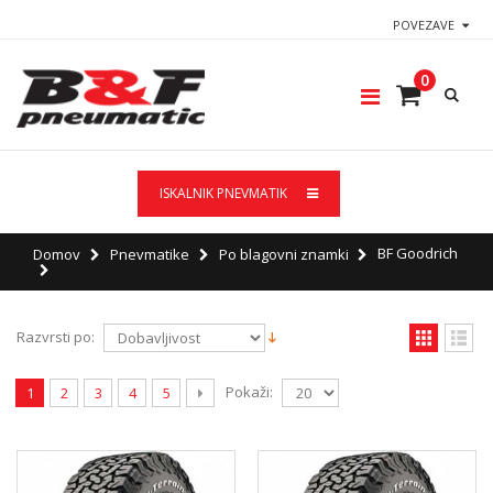
POVEZAVE
0
ISKALNIK PNEVMATIK
BF Goodrich
Domov
Pnevmatike
Po blagovni znamki
Razvrsti po:
Pokaži:
1
2
3
4
5