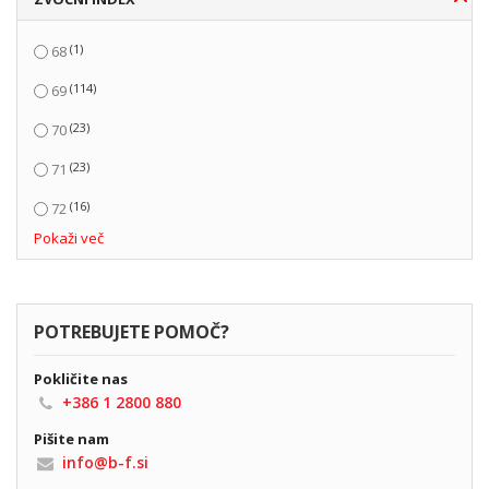
(1)
68
(114)
69
(23)
70
(23)
71
(16)
72
Pokaži več
(13)
74
(12)
75
POTREBUJETE POMOČ?
Pokličite nas
+386 1 2800 880
Pišite nam
info@b-f.si