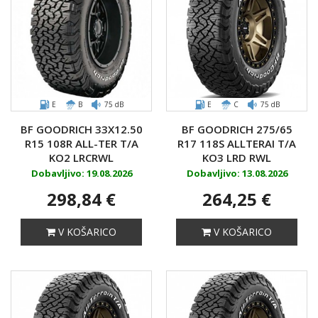
E
B
75 dB
E
C
75 dB
BF GOODRICH 33X12.50
BF GOODRICH 275/65
R15 108R ALL-TER T/A
R17 118S ALLTERAI T/A
KO2 LRCRWL
KO3 LRD RWL
Dobavljivo: 19.08.2026
Dobavljivo: 13.08.2026
298,84 €
264,25 €
V KOŠARICO
V KOŠARICO